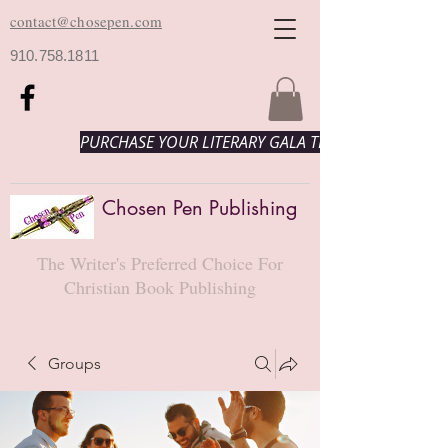
contact@chosepen.com
910.758.1811
PURCHASE YOUR LITERARY GALA TICKETS HERE!
Chosen Pen Publishing
The Writer's Preferred Choice For
Christian Book Publishing
Groups