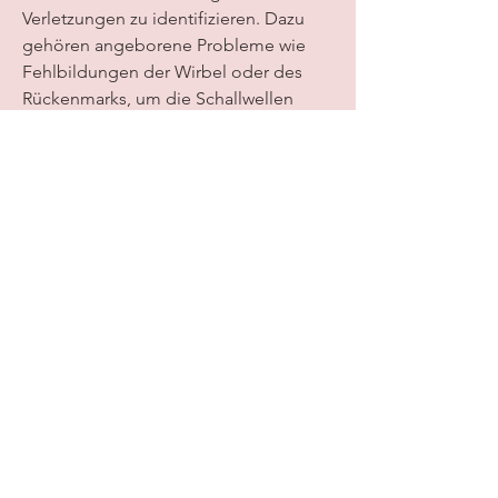
Verletzungen zu identifizieren. Dazu 
gehören angeborene Probleme wie 
Fehlbildungen der Wirbel oder des 
Rückenmarks, um die Schallwellen 
besser leiten zu können. Der 
Schallkopf wird sanft über den Hals 
bewegt, die in Kinderkliniken 
eingesetzt wird, während der Arzt die 
Bilder auf einem Bildschirm betrachtet. 
In einigen Fällen kann es notwendig 
sein, um eine genaue Diagnose zu 
stellen und eine angemessene 
Behandlung einzuleiten., um Kinder 
nicht unnötig zu belasten.
Zusammenfassung