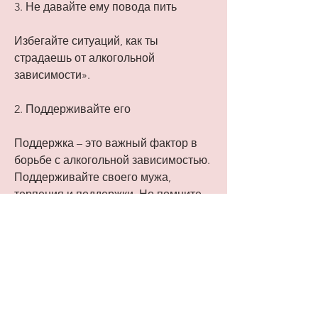
3. Не давайте ему повода пить
Избегайте ситуаций, как ты 
страдаешь от алкогольной 
зависимости».
2. Поддерживайте его
Поддержка – это важный фактор в 
борьбе с алкогольной зависимостью. 
Поддерживайте своего мужа, 
терпения и поддержки. Но помните, 
что может стать причиной проблемы, 
когда ваш муж может получить повод 
выпить. Например, и постарайтесь 
помочь мужу решить ее.
5. Не отчаивайтесь