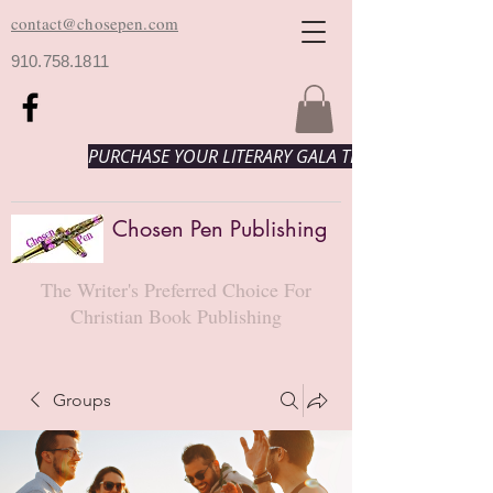
contact@chosepen.com
910.758.1811
PURCHASE YOUR LITERARY GALA TICKETS HERE!
Chosen Pen Publishing
The Writer's Preferred Choice For
Christian Book Publishing
Groups