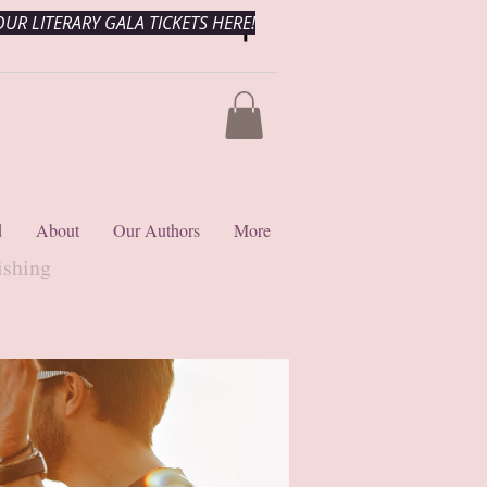
UR LITERARY GALA TICKETS HERE!
d
About
Our Authors
More
ishing