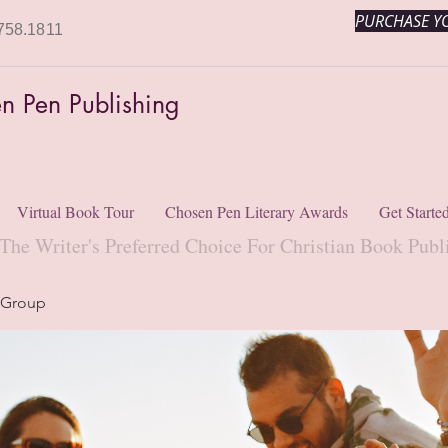
PURCHASE YO
758.1811
n Pen Publishing
Virtual Book Tour
Chosen Pen Literary Awards
Get Starte
The Writer's Preferred Choice For Christian Book Publ
 Group