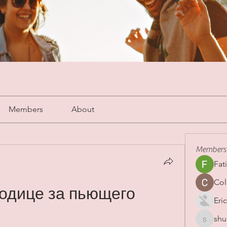
Members
About
Members
Fat
Col
одице за пьющего 
Eric
shu
shubha