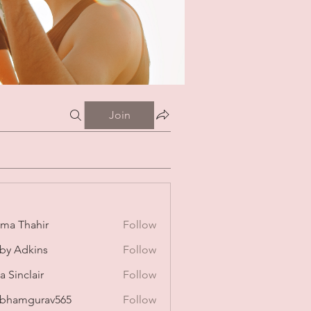
Join
ima Thahir
Follow
by Adkins
Follow
a Sinclair
Follow
bhamgurav565
Follow
mgurav565