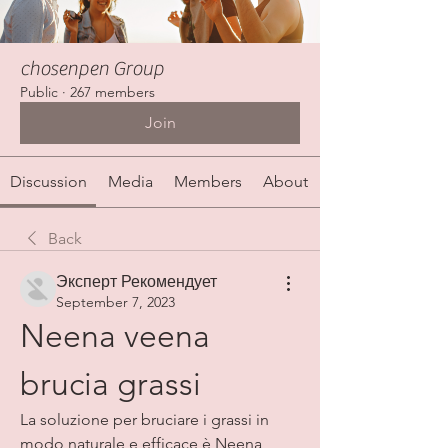
chosenpen Group
Public
·
267 members
Join
Discussion
Media
Members
About
Back
Эксперт Рекомендует
September 7, 2023
Neena veena 
brucia grassi
La soluzione per bruciare i grassi in 
modo naturale e efficace è Neena 