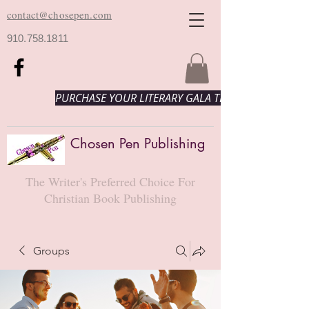
contact@chosepen.com
910.758.1811
PURCHASE YOUR LITERARY GALA TICKETS HERE!
Chosen Pen Publishing
The Writer's Preferred Choice For
Christian Book Publishing
Groups