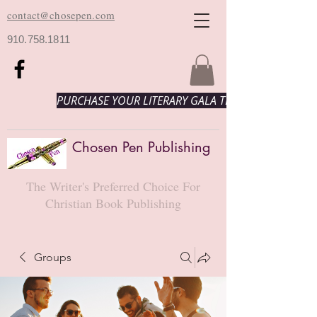
contact@chosepen.com
910.758.1811
PURCHASE YOUR LITERARY GALA TICKETS HERE!
Chosen Pen Publishing
The Writer's Preferred Choice For
Christian Book Publishing
Groups