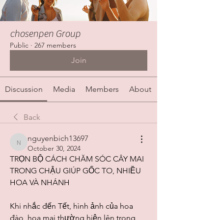
chosenpen Group
Public
·
267 members
Join
Discussion
Media
Members
About
Back
nguyenbich13697
nguyenbich13697
October 30, 2024
TRỌN BỘ CÁCH CHĂM SÓC CÂY MAI 
TRONG CHẬU GIÚP GỐC TO, NHIỀU 
HOA VÀ NHÁNH
Khi nhắc đến Tết, hình ảnh của hoa 
đào, hoa mai thường hiện lên trong 