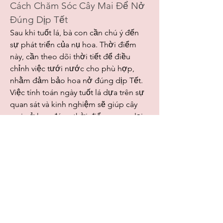
Cách Chăm Sóc Cây Mai Để Nở 
Đúng Dịp Tết
Sau khi tuốt lá, bà con cần chú ý đến 
sự phát triển của nụ hoa. Thời điểm 
này, cần theo dõi thời tiết để điều 
chỉnh việc tưới nước cho phù hợp, 
nhằm đảm bảo hoa nở đúng dịp Tết. 
Việc tính toán ngày tuốt lá dựa trên sự 
quan sát và kinh nghiệm sẽ giúp cây 
mai nở hoa đúng thời điểm, mang lại 
vẻ đẹp rực rỡ cho ngày Tết.
Kết Luận
Việc chăm sóc cây mai trong chậu 
không chỉ đòi hỏi kỹ thuật mà còn cần 
sự kiên nhẫn và tình yêu đối với cây cối. 
Hy vọng rằng với những thông tin 
trong bài viết này, bà con sẽ có thêm 
kiến thức và kinh nghiệm để trồng và 