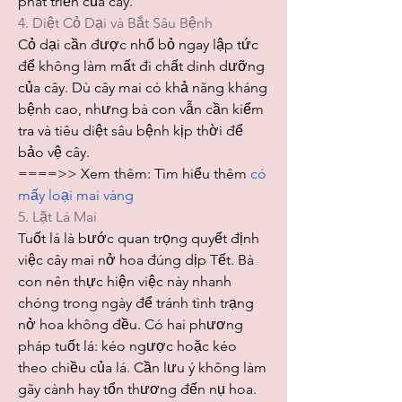
phát triển của cây.
4. Diệt Cỏ Dại và Bắt Sâu Bệnh
Cỏ dại cần được nhổ bỏ ngay lập tức 
để không làm mất đi chất dinh dưỡng 
của cây. Dù cây mai có khả năng kháng 
bệnh cao, nhưng bà con vẫn cần kiểm 
tra và tiêu diệt sâu bệnh kịp thời để 
bảo vệ cây.
====>> Xem thêm: Tìm hiểu thêm 
có 
mấy loại mai vàng
5. Lặt Lá Mai
Tuốt lá là bước quan trọng quyết định 
việc cây mai nở hoa đúng dịp Tết. Bà 
con nên thực hiện việc này nhanh 
chóng trong ngày để tránh tình trạng 
nở hoa không đều. Có hai phương 
pháp tuốt lá: kéo ngược hoặc kéo 
theo chiều của lá. Cần lưu ý không làm 
gãy cành hay tổn thương đến nụ hoa.