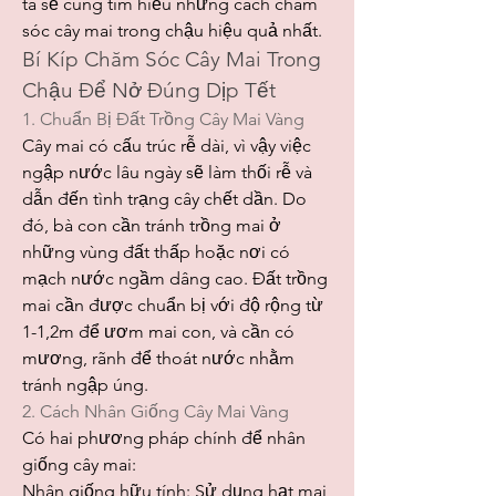
ta sẽ cùng tìm hiểu những cách chăm 
sóc cây mai trong chậu hiệu quả nhất.
Bí Kíp Chăm Sóc Cây Mai Trong 
Chậu Để Nở Đúng Dịp Tết
1. Chuẩn Bị Đất Trồng Cây Mai Vàng
Cây mai có cấu trúc rễ dài, vì vậy việc 
ngập nước lâu ngày sẽ làm thối rễ và 
dẫn đến tình trạng cây chết dần. Do 
đó, bà con cần tránh trồng mai ở 
những vùng đất thấp hoặc nơi có 
mạch nước ngầm dâng cao. Đất trồng 
mai cần được chuẩn bị với độ rộng từ 
1-1,2m để ươm mai con, và cần có 
mương, rãnh để thoát nước nhằm 
tránh ngập úng.
2. Cách Nhân Giống Cây Mai Vàng
Có hai phương pháp chính để nhân 
giống cây mai:
Nhân giống hữu tính: Sử dụng hạt mai 