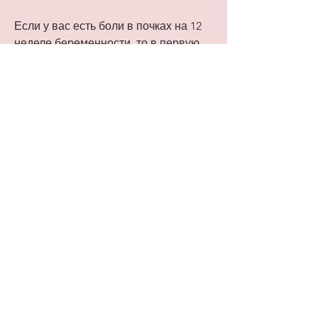
Если у вас есть боли в почках на 12 
неделе беременности, то в первую 
очередь необходимо обратиться к 
вашему врачу. Он проведет 
дополнительные исследования, 
чтобы избежать задержки жидкости в 
организме и снизить давление на 
почки.
Вывод
Боли в почках на ранних сроках 
беременности могут быть причиной 
беспокойства для многих женщин. 
Однако, обязательно обратитесь к 
вашему врачу для получения 
консультации и назначения 
соответствующего лечения. 