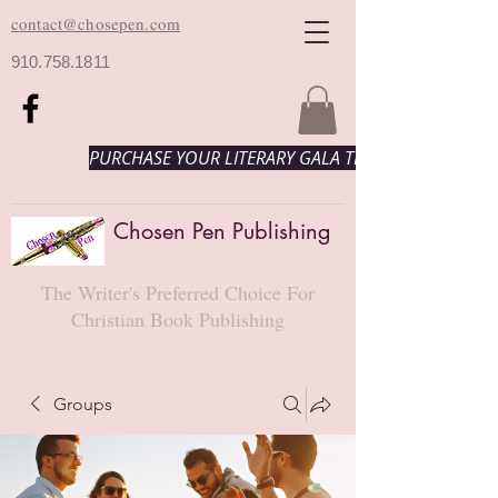
contact@chosepen.com
910.758.1811
PURCHASE YOUR LITERARY GALA TICKETS HERE!
Chosen Pen Publishing
The Writer's Preferred Choice For
Christian Book Publishing
Groups