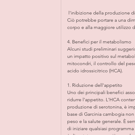
 l'inibizione della produzione di grasso, coinvolto nella sintesi degli acidi grassi. 
Ciò potrebbe portare a una dim
corpo e alla maggiore utilizzo de
4. Benefici per il metabolismo
Alcuni studi preliminari sugger
un impatto positivo sul metabol
mitocondri, il controllo del pes
acido idrossicitrico (HCA).
1. Riduzione dell'appetito
Uno dei principali benefici assoc
ridurre l'appetito. L'HCA conten
produzione di serotonina, è impo
base di Garcinia cambogia non s
peso e la salute generale. È se
di iniziare qualsiasi programma d