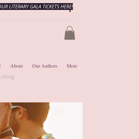
UR LITERARY GALA TICKETS HERE!
d
About
Our Authors
More
ishing