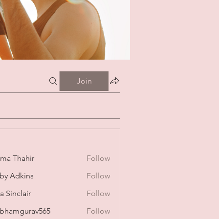
Join
ima Thahir
Follow
by Adkins
Follow
a Sinclair
Follow
bhamgurav565
Follow
mgurav565