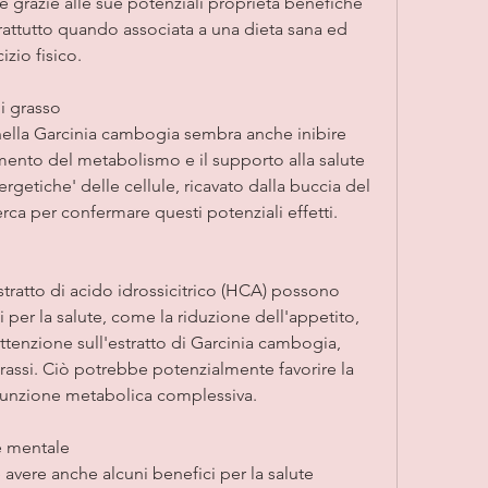
 grazie alle sue potenziali proprietà benefiche 
prattutto quando associata a una dieta sana ed 
izio fisico.
i grasso
 nella Garcinia cambogia sembra anche inibire 
ramento del metabolismo e il supporto alla salute 
ergetiche' delle cellule, ricavato dalla buccia del 
cerca per confermare questi potenziali effetti.
tratto di acido idrossicitrico (HCA) possono 
i per la salute, come la riduzione dell'appetito, 
ttenzione sull'estratto di Garcinia cambogia, 
assi. Ciò potrebbe potenzialmente favorire la 
 funzione metabolica complessiva.
te mentale
vere anche alcuni benefici per la salute 