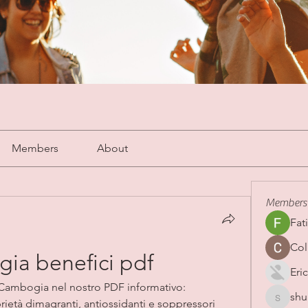
Members
About
Members
Fat
Col
ia benefici pdf
Eric
a Cambogia nel nostro PDF informativo: 
shu
shubha
ietà dimagranti, antiossidanti e soppressori 