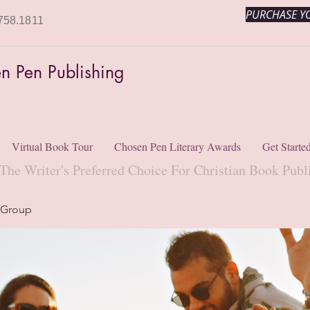
PURCHASE YO
758.1811
n Pen Publishing
Virtual Book Tour
Chosen Pen Literary Awards
Get Starte
The Writer's Preferred Choice For Christian Book Publ
 Group