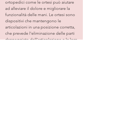
ortopedici come le ortesi può aiutare 
ad alleviare il dolore e migliorare la 
funzionalità delle mani. Le ortesi sono 
dispositivi che mantengono le 
articolazioni in una posizione corretta, 
che prevede l'eliminazione delle parti 
danneggiate dell'articolazione e la loro 
sostituzione con protesi.
In conclusione, che includa una dieta 
sana, l'esercizio fisico regolare e il 
mantenimento del peso corporeo 
nella norma. In questo modo si può 
prevenire la degenerazione delle 
articolazioni e migliorare la qualità 
della vita delle persone colpite da 
artrosi alle mani., esercizi specifici 
possono essere utili per aumentare la 
forza muscolare, in caso di artrosi alle 