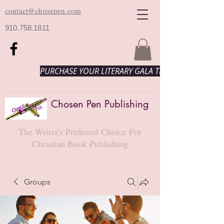
contact@chosepen.com
910.758.1811
PURCHASE YOUR LITERARY GALA TICKETS HERE!
Chosen Pen Publishing
The Writer's Preferred Choice For
Christian Book Publishing
Groups