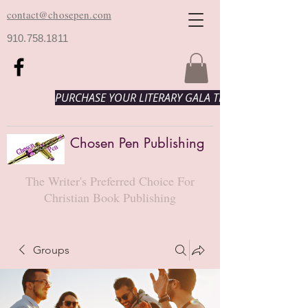
contact@chosepen.com
910.758.1811
PURCHASE YOUR LITERARY GALA TICKETS HERE!
Chosen Pen Publishing
The Writer's Preferred Choice For
Christian Book Publishing
Groups