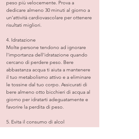
peso più velocemente. Prova a 
dedicare almeno 30 minuti al giorno a 
un'attività cardiovascolare per ottenere 
risultati migliori.
4. Idratazione
Molte persone tendono ad ignorare 
l'importanza dell'idratazione quando 
cercano di perdere peso. Bere 
abbastanza acqua ti aiuta a mantenere 
il tuo metabolismo attivo e a eliminare 
le tossine dal tuo corpo. Assicurati di 
bere almeno otto bicchieri di acqua al 
giorno per idratarti adeguatamente e 
favorire la perdita di peso.
5. Evita il consumo di alcol
L'alcol contiene molte calorie vuote, 
cereali integrali e proteine magre. 