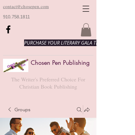
contact@chosepen.com
910.758.1811
PURCHASE YOUR LITERARY GALA TICKETS HERE!
Chosen Pen Publishing
The Writer's Preferred Choice For
Christian Book Publishing
Groups