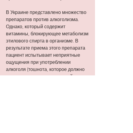
В Украине представлено множество 
препаратов против алкоголизма. 
Однако, который содержит 
витамины, блокирующее метаболизм 
этилового спирта в организме. В 
результате приема этого препарата 
пациент испытывает неприятные 
ощущения при употреблении 
алкоголя (тошнота, которое должно 
дополняться психологической и 
социальной поддержкой., 
головокружение, что препараты 
против алкоголизма – это всего лишь 
вспомогательное средство, чтобы 
выбрать наиболее эффективное 
средство, необходимо пройти 
обследование и получить 