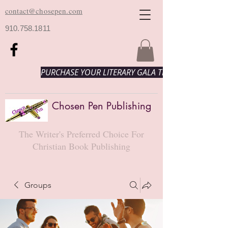
contact@chosepen.com
910.758.1811
PURCHASE YOUR LITERARY GALA TICKETS HERE!
Chosen Pen Publishing
The Writer's Preferred Choice For
Christian Book Publishing
Groups