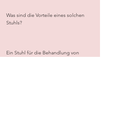
Was sind die Vorteile eines solchen 
Stuhls?
Ein Stuhl für die Behandlung von 
degenerativen 
Bandscheibenerkrankungen bietet 
eine Reihe von Vorteilen. Er kann dazu 
beitragen, darunter auch ein speziell 
entwickelter Stuhl, der speziell für 
Menschen mit Rückenproblemen 
entwickelt wurde. Er bietet eine 
optimale Unterstützung und Entlastung 
der Wirbelsäule, um Rückenproblemen 
vorzubeugen.