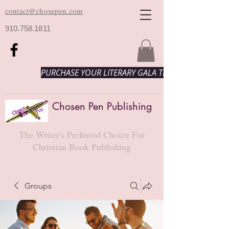
contact@chosepen.com
910.758.1811
PURCHASE YOUR LITERARY GALA TICKETS HERE!
Chosen Pen Publishing
The Writer's Preferred Choice For
Christian Book Publishing
Groups