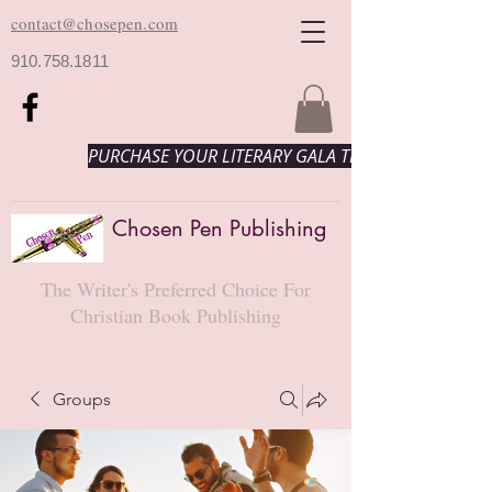
contact@chosepen.com
910.758.1811
PURCHASE YOUR LITERARY GALA TICKETS HERE!
Chosen Pen Publishing
The Writer's Preferred Choice For
Christian Book Publishing
Groups