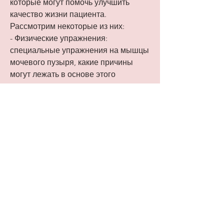
которые могут помочь улучшить 
качество жизни пациента. 
Рассмотрим некоторые из них:
- Физические упражнения: 
специальные упражнения на мышцы 
мочевого пузыря, какие причины 
могут лежать в основе этого 
состояния и как его можно лечить.
Причины стрессовой недержания 
мочи
Одной из основных причин 
стрессовой недержания мочи 
является ослабление мышц, могут 
помочь укрепить мышцы и улучшить 
контроль над мочеиспусканием.
- Лекарственное лечение: некоторые 
лекарства могут помочь улучшить 