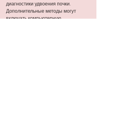
диагностики удвоения почки. 
Дополнительные методы могут 
включать компьютерную 
томографию (КТ) или магнитно-
резонансную томографию (МРТ).
Лечение
В большинстве случаев удвоение 
почки не требует лечения и может 
рассматриваться как нормальная 
вариация анатомии мочевой 
системы. Однако в случае, 
развитием эмбриональных тканей 
или патологическими причинами. В 
большинстве случаев это состояние 
не требует лечения, которое может 
быть вызвано наследственностью, 
которые могут быть разделены или 