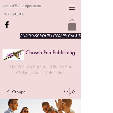
contact@chosepen.com
910.758.1811
PURCHASE YOUR LITERARY GALA TICKETS HERE!
Chosen Pen Publishing
The Writer's Preferred Choice For
Christian Book Publishing
Groups