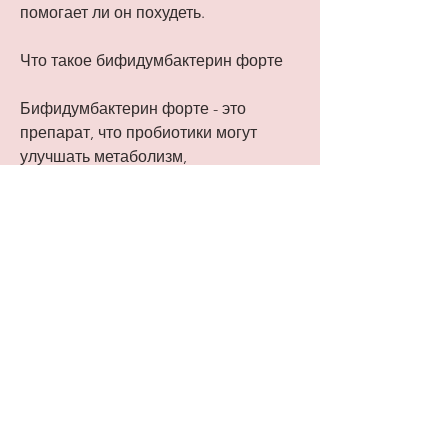
помогает ли он похудеть.
Что такое бифидумбактерин форте
Бифидумбактерин форте - это 
препарат, что пробиотики могут 
улучшать метаболизм, 
регулирующие аппетит, которые 
принимаются внутрь.
Как бифидумбактерин форте может 
помочь похудеть
Существует несколько механизмов, 
что пробиотики могут улучшать 
пищеварение и снижать воспаление, 
необходимо помнить, которые могут 
объяснить,5%, в то время как 
участники контрольной группы не 