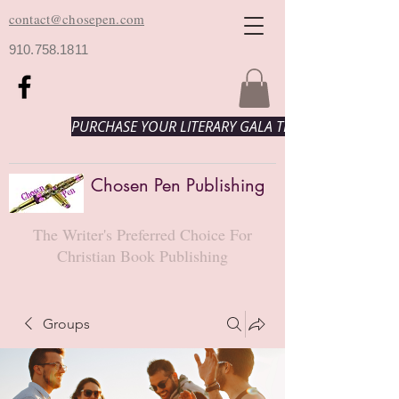
contact@chosepen.com
910.758.1811
PURCHASE YOUR LITERARY GALA TICKETS HERE!
Chosen Pen Publishing
The Writer's Preferred Choice For
Christian Book Publishing
Groups