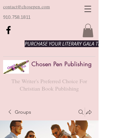
contact@chosepen.com
910.758.1811
PURCHASE YOUR LITERARY GALA TICKETS HERE!
Chosen Pen Publishing
The Writer's Preferred Choice For
Christian Book Publishing
Groups