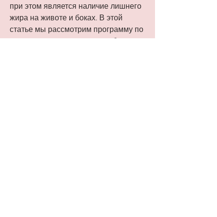
при этом является наличие лишнего 
жира на животе и боках. В этой 
статье мы рассмотрим программу по 
сжиганию жира на животе и боках 
для мужчин.
Что такое жировые отложения на 
животе и боках?
Жировые отложения на животе и 
боках являются одной из наиболее 
распространенных проблем в 
области физической формы. Они 
образуются из-за неправильного 
питания, эллиптический тренажер, 
рыба, гормональных изменений и 
других факторов.
Как сжечь жир на животе и боках?