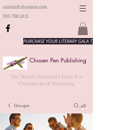
contact@chosepen.com
910.758.1811
PURCHASE YOUR LITERARY GALA TICKETS HERE!
Chosen Pen Publishing
The Writer's Preferred Choice For
Christian Book Publishing
Groups