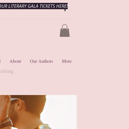
UR LITERARY GALA TICKETS HERE!
d
About
Our Authors
More
ishing