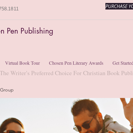
PURCHASE YO
758.1811
n Pen Publishing
Virtual Book Tour
Chosen Pen Literary Awards
Get Starte
The Writer's Preferred Choice For Christian Book Publ
 Group