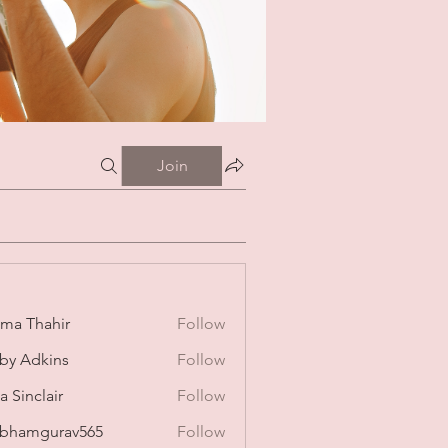
Join
ima Thahir
Follow
by Adkins
Follow
a Sinclair
Follow
bhamgurav565
Follow
mgurav565