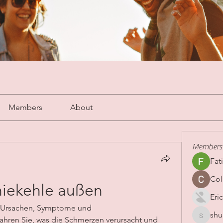
Members
About
Members
Fat
Col
niekehle außen
Eric
: Ursachen, Symptome und 
shu
shubha
hren Sie, was die Schmerzen verursacht und 