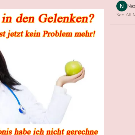
Naz
See All 