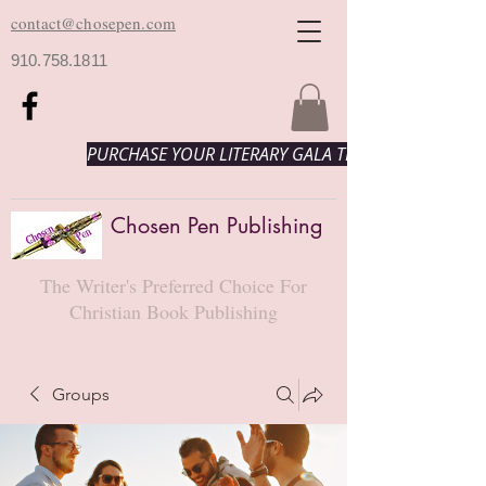
contact@chosepen.com
910.758.1811
PURCHASE YOUR LITERARY GALA TICKETS HERE!
Chosen Pen Publishing
The Writer's Preferred Choice For
Christian Book Publishing
Groups