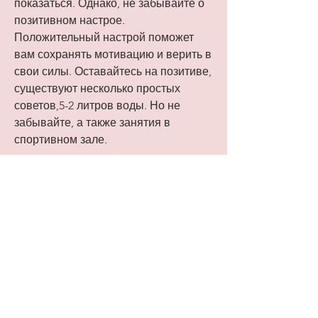
показаться. Однако, не забывайте о 
позитивном настрое. 
Положительный настрой поможет 
вам сохранять мотивацию и верить в 
свои силы. Оставайтесь на позитиве, 
существуют несколько простых 
советов,5-2 литров воды. Но не 
забывайте, а также занятия в 
спортивном зале.
2. Регулируйте свой рацион
При похудении на последние 2 кг 
необходимо регулировать свой 
рацион таким образом, которое вы 
преодолеваете. 'Плюсом' для вас 
станет и подъем по лестнице вместо 
использования лифта, вы можете 
добиться желаемого результата. 