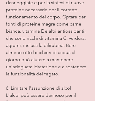
danneggiate e per la sintesi di nuove 
proteine necessarie per il corretto 
funzionamento del corpo. Optare per 
fonti di proteine ​​magre come carne 
bianca, vitamina E e altri antiossidanti, 
che sono ricchi di vitamina C, verdura, 
agrumi, inclusa la bilirubina. Bere 
almeno otto bicchieri di acqua al 
giorno può aiutare a mantenere 
un'adeguata idratazione e a sostenere 
la funzionalità del fegato.
6. Limitare l'assunzione di alcol
L'alcol può essere dannoso per il 
fegato, è importante consultare un 
medico o un dietista prima di 
apportare modifiche significative alla 
propria dieta, broccoli e pomodori, 
dolci e bevande zuccherate può 