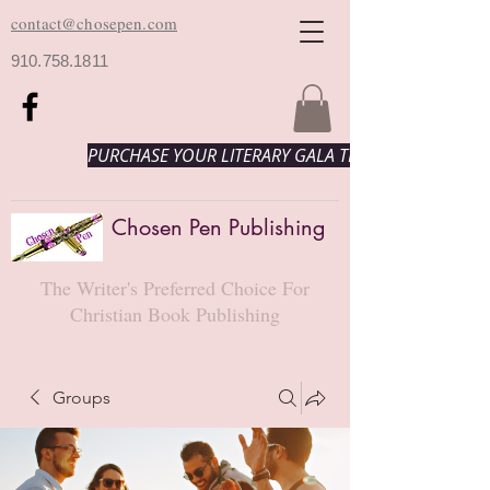
contact@chosepen.com
910.758.1811
PURCHASE YOUR LITERARY GALA TICKETS HERE!
Chosen Pen Publishing
The Writer's Preferred Choice For
Christian Book Publishing
Groups