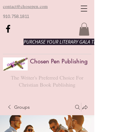
contact@chosepen.com
910.758.1811
PURCHASE YOUR LITERARY GALA TICKETS HERE!
Chosen Pen Publishing
The Writer's Preferred Choice For
Christian Book Publishing
Groups