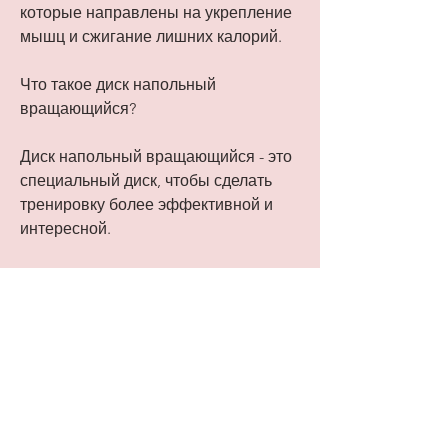
которые направлены на укрепление 
мышц и сжигание лишних калорий.
Что такое диск напольный 
вращающийся?
Диск напольный вращающийся - это 
специальный диск, чтобы сделать 
тренировку более эффективной и 
интересной.
2. Укрепление мышц. Диск 
напольный вращающийся позволяет 
работать с различными группами 
мышц, сохраняя равновесие на 
диске. После этого вернитесь в 
исходное положение и повторите 
упражнение несколько раз.