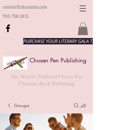
contact@chosepen.com
910.758.1811
PURCHASE YOUR LITERARY GALA TICKETS HERE!
Chosen Pen Publishing
The Writer's Preferred Choice For
Christian Book Publishing
Groups