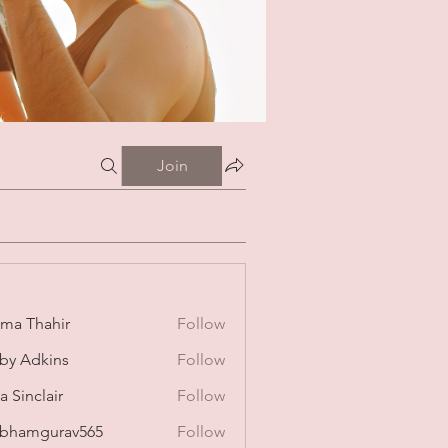
Join
ima Thahir
Follow
by Adkins
Follow
a Sinclair
Follow
bhamgurav565
Follow
mgurav565