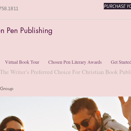
PURCHASE YO
758.1811
n Pen Publishing
Virtual Book Tour
Chosen Pen Literary Awards
Get Starte
The Writer's Preferred Choice For Christian Book Publ
 Group