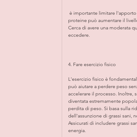
 è importante limitare l'apporto di proteine sulla dieta keto. Consumare troppe 
proteine ​​può aumentare il livell
Cerca di avere una moderata qua
eccedere. 
4. Fare esercizio fisico
L'esercizio fisico è fondamental
può aiutare a perdere peso senza e
accelerare il processo. Inoltre, 
diventata estremamente popolare 
perdita di peso. Si basa sulla r
dell'assunzione di grassi sani,
Assicurati di includere grassi sa
energia. 