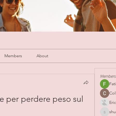
Members
About
Members
Fat
Col
 per perdere peso sul 
Eric
shu
shubha