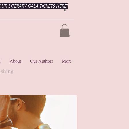
UR LITERARY GALA TICKETS HERE!
d
About
Our Authors
More
ishing