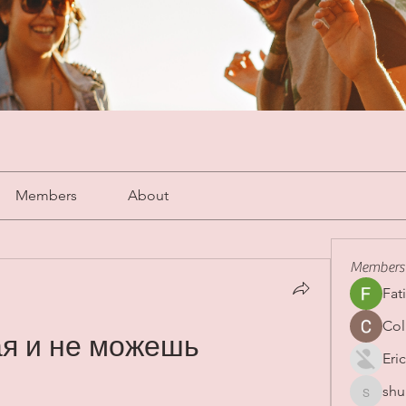
Members
About
Members
Fat
Col
я и не можешь 
Eric
shu
shubha