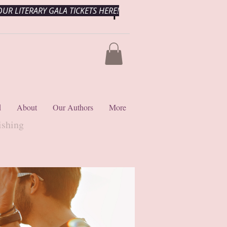
UR LITERARY GALA TICKETS HERE!
d
About
Our Authors
More
ishing