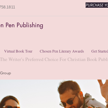
PURCHASE YO
758.1811
n Pen Publishing
Virtual Book Tour
Chosen Pen Literary Awards
Get Starte
The Writer's Preferred Choice For Christian Book Publ
 Group