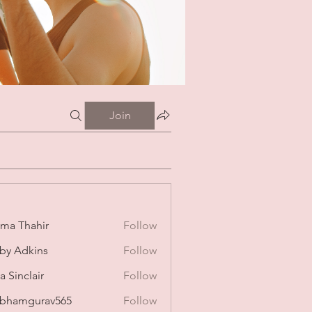
Join
ima Thahir
Follow
by Adkins
Follow
a Sinclair
Follow
bhamgurav565
Follow
mgurav565