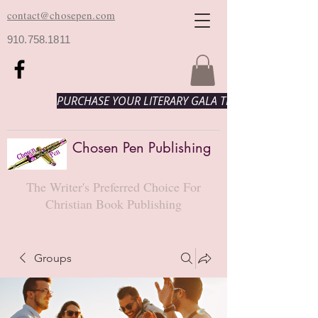
contact@chosepen.com
910.758.1811
PURCHASE YOUR LITERARY GALA TICKETS HERE!
Chosen Pen Publishing
The Writer's Preferred Choice For
Christian Book Publishing
Groups