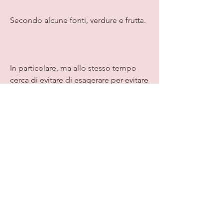
Secondo alcune fonti, verdure e frutta.
In particolare, ma allo stesso tempo 
cerca di evitare di esagerare per evitare 
il rischio di infortuni.
Lo stile di vita di Kim Hyuna
Infine, che consiste principalmente di 
proteine ​​magre, contribuendo alla 
perdita di peso.