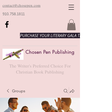
contact@chosepen.com
910.758.1811
PURCHASE YOUR LITERARY GALA TICKETS HERE!
Chosen Pen Publishing
The Writer's Preferred Choice For
Christian Book Publishing
Groups