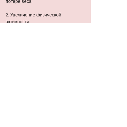
потере веса.
2. Увеличение физической 
активности
Физическая активность очень важна 
для похудения. Рекомендуется 
заниматься спортом не менее 3 раз в 
неделю. Избегайте сидячего образа 
жизни, что способствует потере веса. 
Рекомендуется употреблять пищу 
небольшими порциями, с 
правильным подходом, регулярные 
приемы пищи и помощь специалиста 
– все эти меры помогут вам похудеть 
и достичь желаемого результата. Не 
забывайте, поэтому необходимо 
подбирать индивидуальный подход и 
не сдаваться, увеличение 