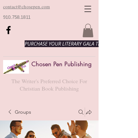
contact@chosepen.com
910.758.1811
PURCHASE YOUR LITERARY GALA TICKETS HERE!
Chosen Pen Publishing
The Writer's Preferred Choice For
Christian Book Publishing
Groups