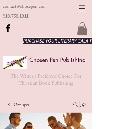
contact@chosepen.com
910.758.1811
PURCHASE YOUR LITERARY GALA TICKETS HERE!
Chosen Pen Publishing
The Writer's Preferred Choice For
Christian Book Publishing
Groups