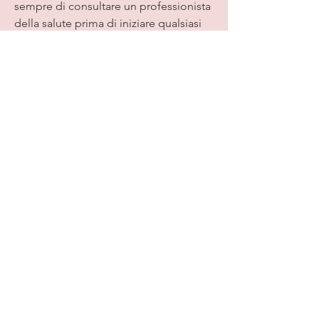
sempre di consultare un professionista 
della salute prima di iniziare qualsiasi 
integratore alimentare. Con la giusta 
strategia di perdita di peso e uno stile 
di vita sano, la Garcinia cambogia 
seleziona precio Peru è un prodotto 
particolarmente ricercato in quanto 
offre una soluzione naturale ed 
efficace per coloro che cercano di 
perdere peso.
Benefici della Garcinia cambogia
La Garcinia cambogia è stata 
storicamente utilizzata nella medicina 
tradizionale per trattare vari disturbi 
digestivi. Tuttavia, aumentando la 