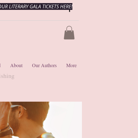
UR LITERARY GALA TICKETS HERE!
d
About
Our Authors
More
ishing