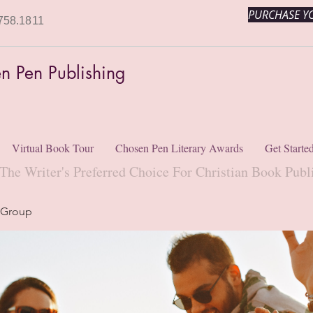
PURCHASE YO
758.1811
n Pen Publishing
Virtual Book Tour
Chosen Pen Literary Awards
Get Starte
The Writer's Preferred Choice For Christian Book Publ
 Group