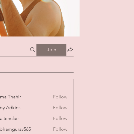
Join
ima Thahir
Follow
by Adkins
Follow
a Sinclair
Follow
bhamgurav565
Follow
mgurav565