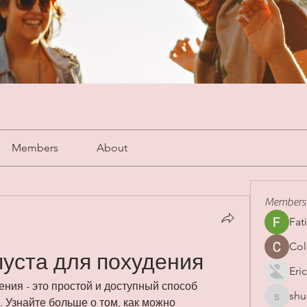
Members
About
Members
Fat
Col
пуста для похудения
Eric
ения - это простой и доступный способ 
shu
shubha
Узнайте больше о том, как можно 