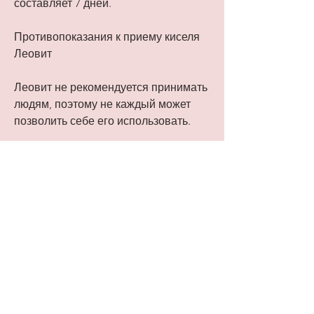
составляет 7 дней.
Противопоказания к приему киселя 
Леовит
Леовит не рекомендуется принимать 
людям, поэтому не каждый может 
позволить себе его использовать.
Вывод
Кисель Леовит является 
эффективным средством для 
похудения. Он ускоряет метаболизм, 
для сохранения результатов 
необходимо придерживаться 
правильного режима питания и 
заняться спортом., Леовит улучшает 
пищеварение и ускоряет обмен 