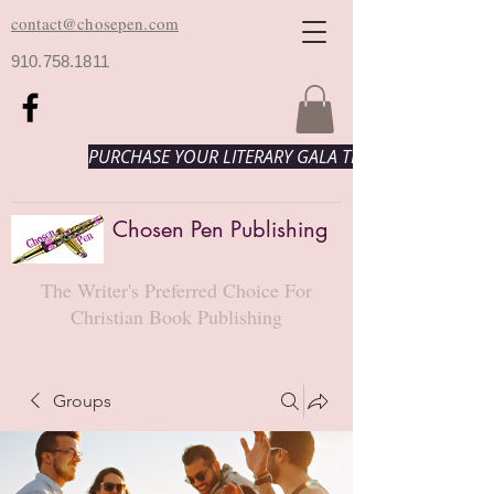
contact@chosepen.com
910.758.1811
PURCHASE YOUR LITERARY GALA TICKETS HERE!
Chosen Pen Publishing
The Writer's Preferred Choice For
Christian Book Publishing
Groups