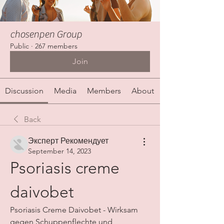
chosenpen Group
Public
·
267 members
Join
Discussion
Media
Members
About
Back
Эксперт Рекомендует
September 14, 2023
Psoriasis creme 
daivobet
Psoriasis Creme Daivobet - Wirksam 
gegen Schuppenflechte und 