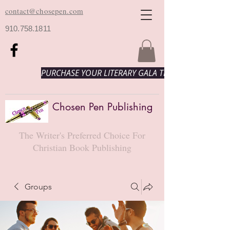
contact@chosepen.com
910.758.1811
PURCHASE YOUR LITERARY GALA TICKETS HERE!
Chosen Pen Publishing
The Writer's Preferred Choice For
Christian Book Publishing
Groups