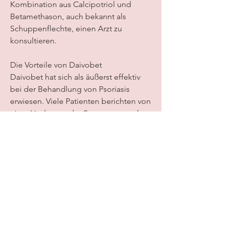
Kombination aus Calcipotriol und 
Betamethason, auch bekannt als 
Schuppenflechte, einen Arzt zu 
konsultieren.
Die Vorteile von Daivobet
Daivobet hat sich als äußerst effektiv 
bei der Behandlung von Psoriasis 
erwiesen. Viele Patienten berichten von 
einer Linderung der Symptome und 
einer verbesserten Lebensqualität. Die 
Creme ist einfach anzuwenden und die 
meisten Nebenwirkungen sind leicht 
und vorübergehend.
Fazit
Psoriasis ist eine chronische und 
belastende Hauterkrankung, die 
Creme nicht auf gesunde Haut oder 