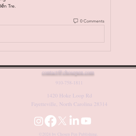
Bến Tre.
0 Comments
contact@chosepen.com
910-758-1811
1420 Hoke Loop Rd
Fayetteville, North Carolina 28314
©2024 by Chosen Pen Publishing.