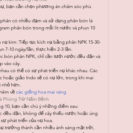
ệ nụ, bạn cần chọn phương án chăm sóc phù 
phân có nhiều đạm và sử dụng phân bón lá 
 gram phân bón trong mỗi lít nước và phun 10 
 nụ kim: Tiếp tục kích nụ bằng phân NPK 15-30-
n 7-10 ngày/lần, thực hiện 2-3 lần.
ệc bón phân NPK, chỉ cần tưới nước đều đặn và 
p vào cây.
hau có thể có sự phát triển nụ khác nhau. Các 
 hoặc giảo Indo sẽ có nụ lớn, trong khi mai 
ụ nhỏ hơn.
hêm về 
các giống hoa mai vàng
và Phòng Trừ Nấm Bệnh
ng 10, bạn cần chú ý những điểm sau:
 đều đặn, không để cây thiếu nước hoặc úng 
ự phát triển của nụ hoa.
ụ trưởng thành cần nhiều ánh sáng mặt trời, 