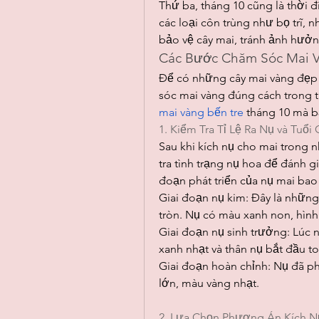
Thứ ba, tháng 10 cũng là thời 
các loại côn trùng như bọ trĩ, 
bảo vệ cây mai, tránh ảnh hưởn
Các Bước Chăm Sóc Mai 
Để có những cây mai vàng đẹp 
sóc mai vàng đúng cách trong 
mai vàng bến tre
 tháng 10 mà b
1. Kiểm Tra Tỉ Lệ Ra Nụ và Tuổ
Sau khi kích nụ cho mai trong 
tra tình trạng nụ hoa để đánh g
đoạn phát triển của nụ mai ba
Giai đoạn nụ kim: Đây là những 
tròn. Nụ có màu xanh non, hìn
Giai đoạn nụ sinh trưởng: Lúc n
xanh nhạt và thân nụ bắt đầu to
Giai đoạn hoàn chỉnh: Nụ đã phá
lớn, màu vàng nhạt.
2. Lựa Chọn Phương Án Kích 