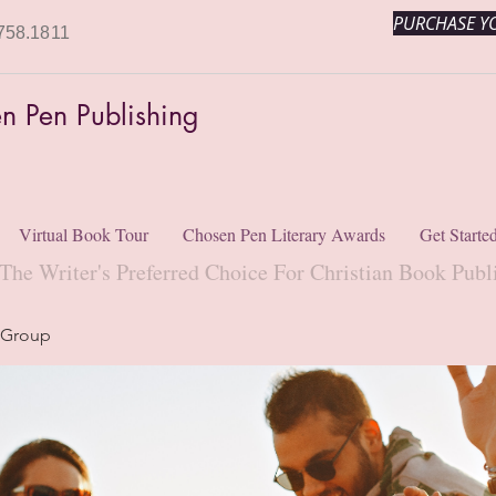
PURCHASE YO
758.1811
n Pen Publishing
Virtual Book Tour
Chosen Pen Literary Awards
Get Starte
The Writer's Preferred Choice For Christian Book Publ
 Group