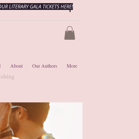
UR LITERARY GALA TICKETS HERE!
d
About
Our Authors
More
ishing