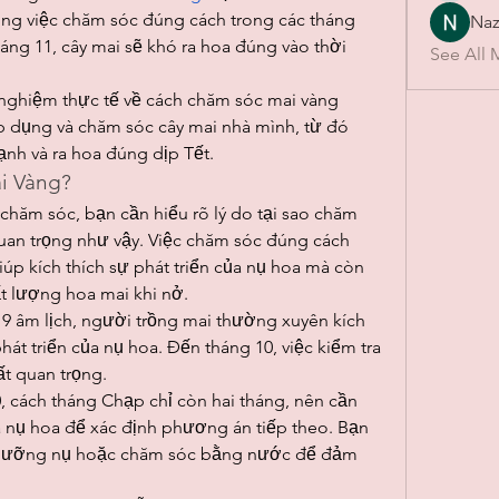
g việc chăm sóc đúng cách trong các tháng 
Naz
háng 11, cây mai sẽ khó ra hoa đúng vào thời 
See All 
 nghiệm thực tế về cách chăm sóc mai vàng 
p dụng và chăm sóc cây mai nhà mình, từ đó 
ạnh và ra hoa đúng dịp Tết.
i Vàng?
 chăm sóc, bạn cần hiểu rõ lý do tại sao chăm 
quan trọng như vậy. Việc chăm sóc đúng cách 
iúp kích thích sự phát triển của nụ hoa mà còn 
t lượng hoa mai khi nở.
 9 âm lịch, người trồng mai thường xuyên kích 
t triển của nụ hoa. Đến tháng 10, việc kiểm tra 
rất quan trọng.
, cách tháng Chạp chỉ còn hai tháng, nên cần 
của nụ hoa để xác định phương án tiếp theo. Bạn 
, dưỡng nụ hoặc chăm sóc bằng nước để đảm 