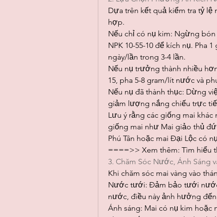
Dựa trên kết quả kiểm tra tỷ l
hợp.
Nếu chỉ có nụ kim: Ngừng bón 
NPK 10-55-10 để kích nụ. Pha 1
ngày/lần trong 3-4 lần.
Nếu nụ trưởng thành nhiều hơn
15, pha 5-8 gram/lít nước và phu
Nếu nụ đã thành thục: Dừng vi
giảm lượng nắng chiếu trực tiế
Lưu ý rằng các giống mai khác n
giống mai như Mai giảo thủ đức
Phú Tân hoặc mai Đại Lộc có n
====>> Xem thêm: Tìm hiểu t
3. Chăm Sóc Nước, Ánh Sáng 
Khi chăm sóc mai vàng vào thá
Nước tưới: Đảm bảo tưới nước
nước, điều này ảnh hưởng đến s
Ánh sáng: Mai có nụ kim hoặc n