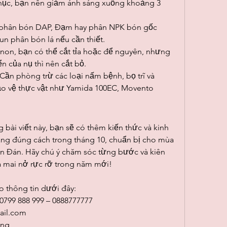
thục, bạn nên giảm ánh sáng xuống khoảng 3 
phân bón DAP, Đạm hay phân NPK bón gốc 
un phân bón lá nếu cần thiết.
 non, bạn có thể cắt tỉa hoặc để nguyên, nhưng 
n của nụ thì nên cắt bỏ.
ần phòng trừ các loại nấm bệnh, bọ trĩ và 
ảo vệ thực vật như Yamida 100EC, Movento 
 bài viết này, bạn sẽ có thêm kiến thức và kinh 
ng đúng cách trong tháng 10, chuẩn bị cho mùa 
n Đán. Hãy chú ý chăm sóc từng bước và kiên 
mai nở rực rỡ trong năm mới!
o thông tin dưới đây:
 0799 888 999 – 0888777777
il.com
ong