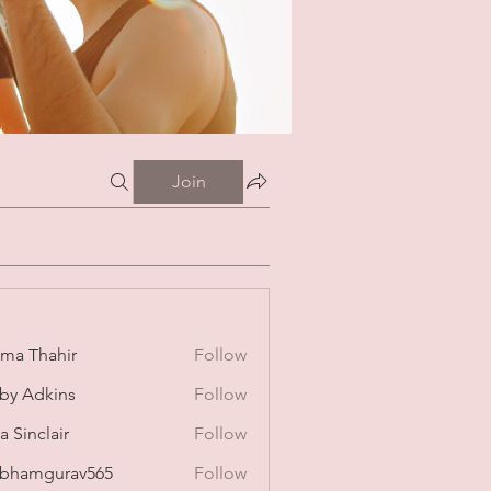
Join
ima Thahir
Follow
by Adkins
Follow
a Sinclair
Follow
bhamgurav565
Follow
mgurav565