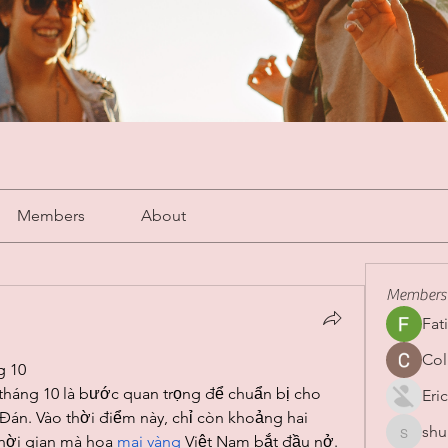
Members
About
Members
Fat
Col
g 10
háng 10 là bước quan trọng để chuẩn bị cho 
Eric
Đán. Vào thời điểm này, chỉ còn khoảng hai 
shu
shubha
hời gian mà hoa 
mai vàng
 Việt Nam bắt đầu nở. 