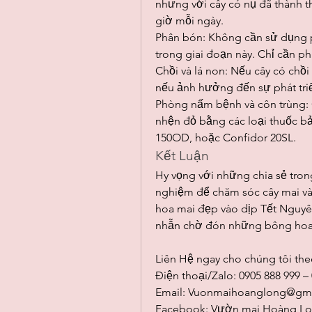
nhưng với cây có nụ đã thành 
giờ mỗi ngày.
Phân bón: Không cần sử dụng 
trong giai đoạn này. Chỉ cần ph
Chồi và lá non: Nếu cây có chồi
nếu ảnh hưởng đến sự phát triể
Phòng nấm bệnh và côn trùng: C
nhện đỏ bằng các loại thuốc b
150OD, hoặc Confidor 20SL.
Kết Luận
Hy vọng với những chia sẻ trong
nghiệm để chăm sóc cây mai và
hoa mai đẹp vào dịp Tết Nguyê
nhẫn chờ đón những bông hoa 
Liên Hệ ngay cho chúng tôi the
Điện thoại/Zalo: 0905 888 999 –
Email: 
Vuonmaihoanglong@gma
Facebook: Vườn mai Hoàng L