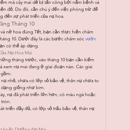
điểm mà cây mai dễ bị tấn công bởi nấm bệnh và 
nhện đỏ. Do đó, cần chú ý đến việc phòng trừ để 
g đến sự phát triển của nụ hoa.
Vàng Tháng 10
và nở hoa đúng Tết, bạn cần thực hiện chăm 
tháng 10. Dưới đây là các bước chăm sóc 
vườn 
ạn có thể áp dụng.
i Của Nụ Hoa Mai
những tháng trước, vào tháng 10 bạn cần kiểm 
iá xem nụ mai đang ở giai đoạn nào. Các giai 
o gồm:
nụ nhỏ, chưa có lớp vỏ bảo vệ, thân nụ chưa to 
h dạng giống như kim.
ày, nụ đã phát triển lớn hơn, có màu ngà hoặc 
 tròn.
t triển đầy đủ, có lớp vỏ trấu bảo vệ, thân nụ 
Nụ hoặc Dưỡng Nụ Mai