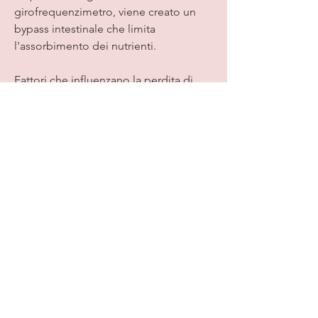
girofrequenzimetro, viene creato un 
bypass intestinale che limita 
l'assorbimento dei nutrienti.
Fattori che influenzano la perdita di 
peso
La perdita di peso dopo la chirurgia 
della girofrequenzimetro dipende da 
diversi fattori. Uno dei fattori principali 
è il livello di impegno del paziente nel 
seguire le raccomandazioni dietetiche 
e di stile di vita fornite dal team 
medico. È fondamentale adottare 
abitudini alimentari sane e impegnarsi 
in una regolare attività fisica per 
massimizzare i risultati.