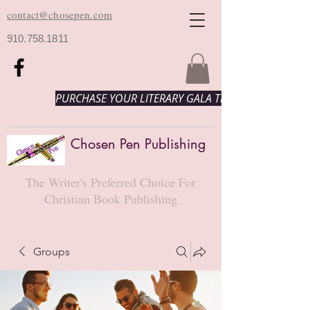
contact@chosepen.com
910.758.1811
PURCHASE YOUR LITERARY GALA TICKETS HERE!
Chosen Pen Publishing
The Writer's Preferred Choice For
Christian Book Publishing
Groups