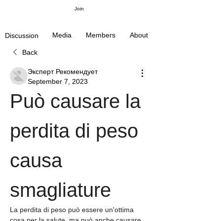
Join
Media
Members
About
Discussion
Back
Эксперт Рекомендует
September 7, 2023
Può causare la 
perdita di peso 
causa 
smagliature
La perdita di peso può essere un'ottima 
cosa per la salute, ma può anche causare 