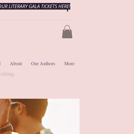
UR LITERARY GALA TICKETS HERE!
d
About
Our Authors
More
ishing