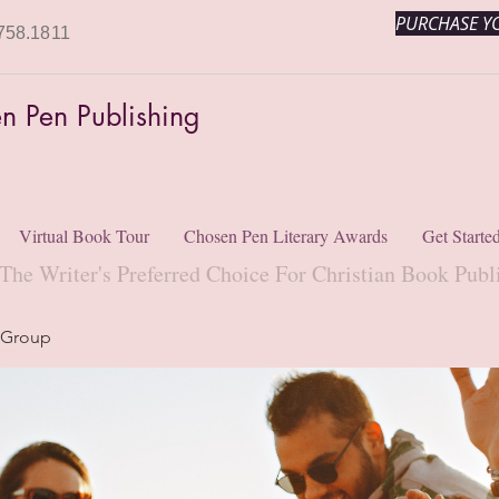
PURCHASE YO
758.1811
n Pen Publishing
Virtual Book Tour
Chosen Pen Literary Awards
Get Starte
The Writer's Preferred Choice For Christian Book Publ
 Group