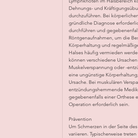
Lymphknoten im Halsbereich kö
Dehnungs- und Kräftigungsübun
durchzuführen. Bei körperlichen A
gründliche Diagnose erforderlic
durchführen und gegebenenfall
Röntgenaufnahmen, um die Besc
Körperhaltung und regelmäßige
Halses häufig vermieden werden.
können verschiedene Ursachen h
Muskelverspannung oder -entzü
eine ungünstige Körperhaltung,
Ursache. Bei muskulären Vers
entzündungshemmende Medika
gegebenenfalls einer Orthese er
Operation erforderlich sein.
Prävention
Um Schmerzen in der Seite des 
variieren. Typischerweise trete