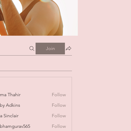
Join
ima Thahir
Follow
by Adkins
Follow
a Sinclair
Follow
bhamgurav565
Follow
mgurav565