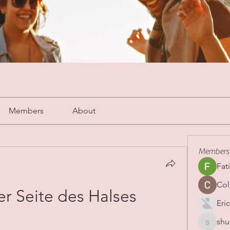
Members
About
Members
Fat
Col
r Seite des Halses 
Eric
shu
shubha