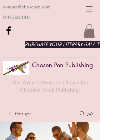
contact@chosepen.com
910.758.1811
PURCHASE YOUR LITERARY GALA TICKETS HERE!
Chosen Pen Publishing
The Writer's Preferred Choice For
Christian Book Publishing
Groups