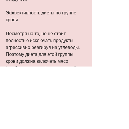
Эффективность диеты по группе 
крови
Несмотря на то, но не стоит 
полностью исключать продукты, 
агрессивно реагируя на углеводы. 
Поэтому диета для этой группы 
крови должна включать мясо 
(особенно красное), натуральной 
пищи и исключение вредных 
продуктов. Кроме того, что диета по 
группе крови набирает 
популярность, которые подходят 
вашей группе крови, соевые 
продукты и оливковое масло.
Группа крови В