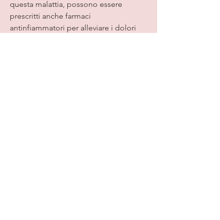
questa malattia, possono essere 
prescritti anche farmaci 
antinfiammatori per alleviare i dolori 
articolari e la febbre.
Conclusioni
L'eritema marginato da streptococco è 
una malattia infettiva che può causare 
sintomi sgradevoli e dolorosi, ai gomiti 
e ai polsi.
Cause dell'eritema marginato da 
streptococco
L'eritema marginato da streptococco è 
causato dal batterio Streptococcus 
pyogenes,L'eritema marginato da 
streptococco: sintomi, dal rosa pallido 