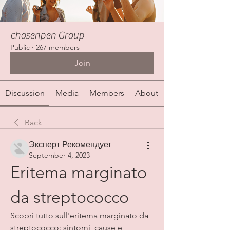
chosenpen Group
Public
·
267 members
Join
Discussion
Media
Members
About
Back
Эксперт Рекомендует
September 4, 2023
Eritema marginato 
da streptococco
Scopri tutto sull'eritema marginato da 
streptococco: sintomi, cause e 