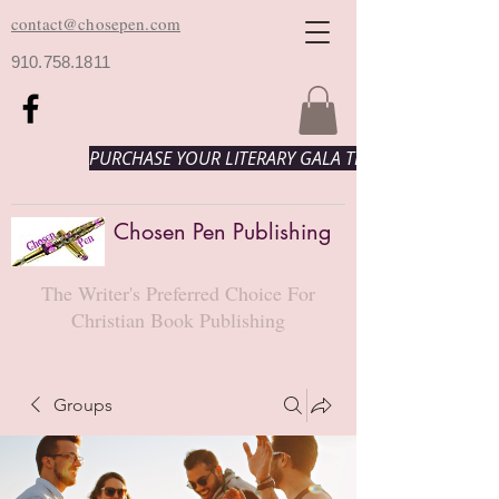
contact@chosepen.com
910.758.1811
PURCHASE YOUR LITERARY GALA TICKETS HERE!
Chosen Pen Publishing
The Writer's Preferred Choice For
Christian Book Publishing
Groups