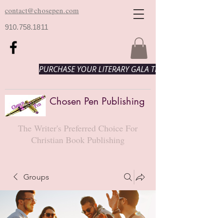
contact@chosepen.com
910.758.1811
PURCHASE YOUR LITERARY GALA TICKETS HERE!
Chosen Pen Publishing
The Writer's Preferred Choice For
Christian Book Publishing
Groups