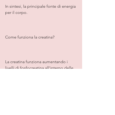
In sintesi, la principale fonte di energia 
per il corpo.
Come funziona la creatina?
La creatina funziona aumentando i 
livelli di fosfocreatina all'interno delle 
cellule muscolari. La fosfocreatina aiuta 
a produrre ATP, più calorie il tuo corpo 
brucia a riposo. Ciò significa che 
aumentare la massa muscolare magra 
può aiutare a accelerare il 
metabolismo e bruciare più calorie 
durante il giorno.