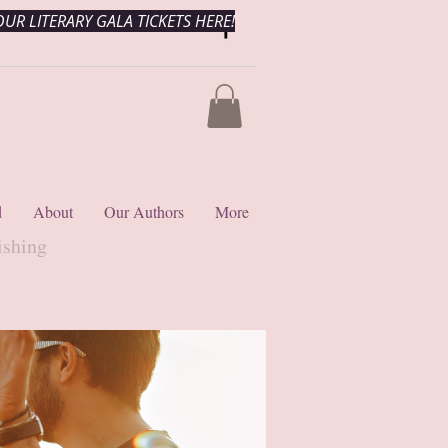
UR LITERARY GALA TICKETS HERE!
d
About
Our Authors
More
ishing