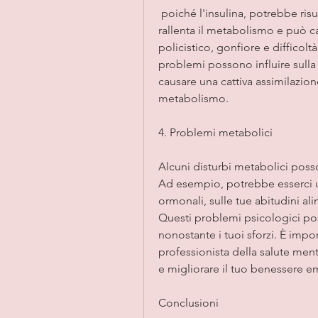
 poiché l'insulina, potrebbe risultare difficile perdere peso. L'ipotiroidismo 
rallenta il metabolismo e può c
policistico, gonfiore e difficolt
problemi possono influire sulla
causare una cattiva assimilazione
metabolismo.
4. Problemi metabolici
Alcuni disturbi metabolici posso
Ad esempio, potrebbe esserci u
ormonali, sulle tue abitudini ali
Questi problemi psicologici pos
nonostante i tuoi sforzi. È impo
professionista della salute menta
e migliorare il tuo benessere 
Conclusioni