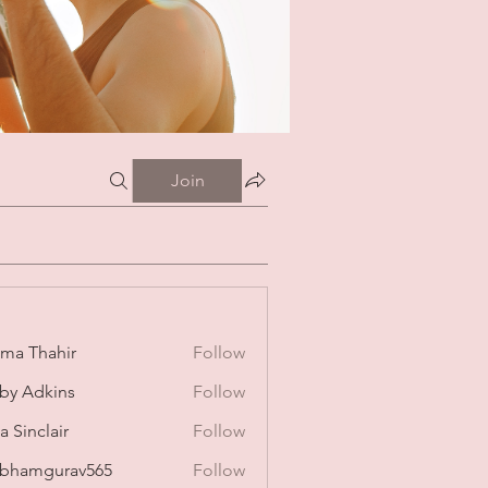
Join
ima Thahir
Follow
by Adkins
Follow
a Sinclair
Follow
bhamgurav565
Follow
mgurav565