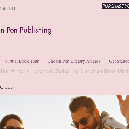
PURCHASE YO
758.1811
n Pen Publishing
Virtual Book Tour
Chosen Pen Literary Awards
Get Starte
The Writer's Preferred Choice For Christian Book Publ
 Group