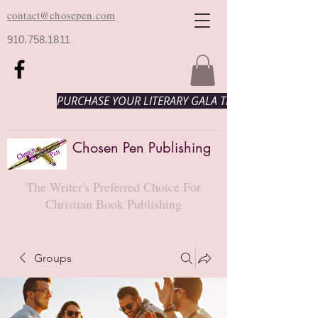
contact@chosepen.com
910.758.1811
PURCHASE YOUR LITERARY GALA TICKETS HERE!
Chosen Pen Publishing
The Writer's Preferred Choice For
Christian Book Publishing
Groups