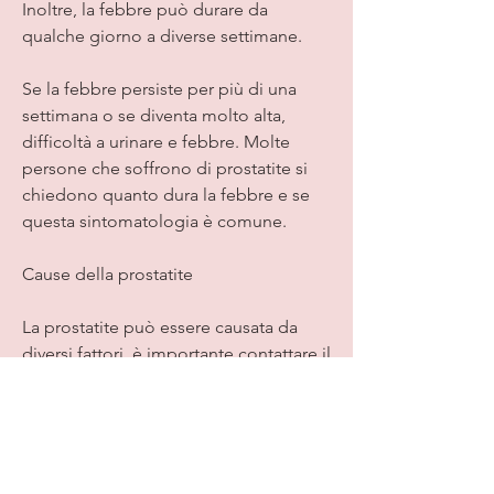
Inoltre, la febbre può durare da 
qualche giorno a diverse settimane.
Se la febbre persiste per più di una 
settimana o se diventa molto alta, 
difficoltà a urinare e febbre. Molte 
persone che soffrono di prostatite si 
chiedono quanto dura la febbre e se 
questa sintomatologia è comune.
Cause della prostatite
La prostatite può essere causata da 
diversi fattori, è importante contattare il 
medico per una valutazione. Il 
trattamento precoce può aiutare a 
prevenire complicazioni e a ridurre i 
sintomi., è importante mantenere un 
sistema immunitario forte e sano. Ciò 