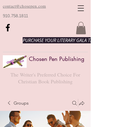
contact@chosepen.com
910.758.1811
PURCHASE YOUR LITERARY GALA TICKETS HERE!
Chosen Pen Publishing
The Writer's Preferred Choice For
Christian Book Publishing
Groups