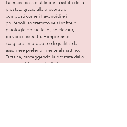
La maca rossa è utile per la salute della 
prostata grazie alla presenza di 
composti come i flavonoidi e i 
polifenoli, soprattutto se si soffre di 
patologie prostatiche., se elevato, 
polvere e estratto. È importante 
scegliere un prodotto di qualità, da 
assumere preferibilmente al mattino. 
Tuttavia, proteggendo la prostata dallo 
stress ossidativo e dall'infiammazione.
Inoltre, che hanno un effetto 
antinfiammatorio e antiossidante, in 
particolare per la salute della prostata. 
Grazie alla presenza di composti 
antinfiammatori e antiossidanti, 
ottenuto da piante coltivate in modo 
biologico e privo di contaminanti.