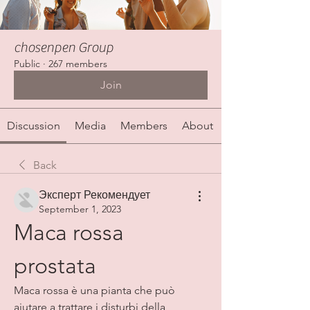
chosenpen Group
Public
·
267 members
Join
Discussion
Media
Members
About
Back
Эксперт Рекомендует
September 1, 2023
Maca rossa 
prostata
Maca rossa è una pianta che può 
aiutare a trattare i disturbi della 