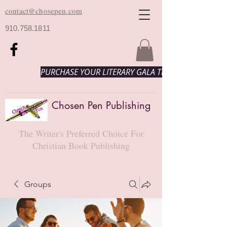
contact@chosepen.com
910.758.1811
PURCHASE YOUR LITERARY GALA TICKETS HERE!
Chosen Pen Publishing
The Writer's Preferred Choice For
Christian Book Publishing
Groups