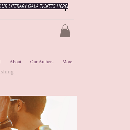
UR LITERARY GALA TICKETS HERE!
d
About
Our Authors
More
ishing