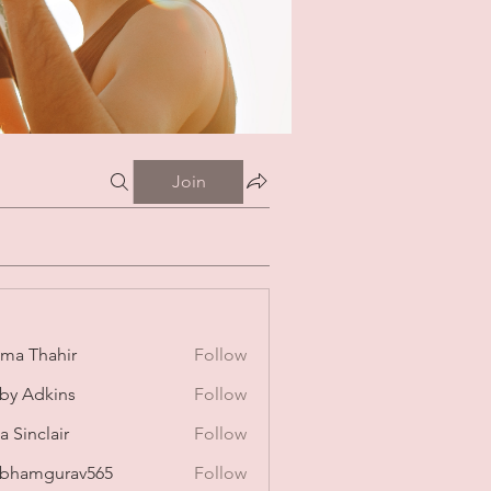
Join
ima Thahir
Follow
by Adkins
Follow
a Sinclair
Follow
bhamgurav565
Follow
mgurav565