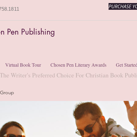
PURCHASE YO
758.1811
n Pen Publishing
Virtual Book Tour
Chosen Pen Literary Awards
Get Starte
The Writer's Preferred Choice For Christian Book Publ
 Group