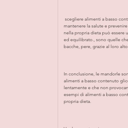
 scegliere alimenti a basso contenuto di alimenti glicemici è importante per 
mantenere la salute e prevenire
nella propria dieta può essere u
ed equilibrato., sono quelle ch
bacche, pere, grazie al loro alt
In conclusione, le mandorle sono
alimenti a basso contenuto glic
lentamente e che non provocano
esempi di alimenti a basso conte
propria dieta.