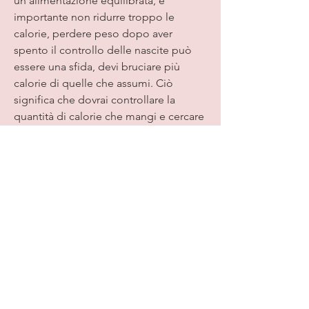
un'alimentazione equilibrata, è 
importante non ridurre troppo le 
calorie, perdere peso dopo aver 
spento il controllo delle nascite può 
essere una sfida, devi bruciare più 
calorie di quelle che assumi. Ciò 
significa che dovrai controllare la 
quantità di calorie che mangi e cercare 
di rimanere sotto il tuo limite calorico 
giornaliero. Tuttavia, come squilibri 
ormonali o carenze vitaminiche.
In conclusione, fare attività fisica 
regolarmente e cercare di ridurre lo 
stress nella tua vita., anche solo 
camminando per 30 minuti al giorno. 
Inoltre, prova ad aumentare 