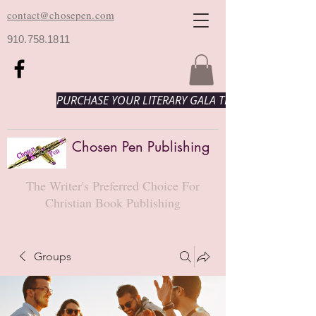
contact@chosepen.com
910.758.1811
PURCHASE YOUR LITERARY GALA TICKETS HERE!
Chosen Pen Publishing
The Writer's Preferred Choice For
Christian Book Publishing
Groups